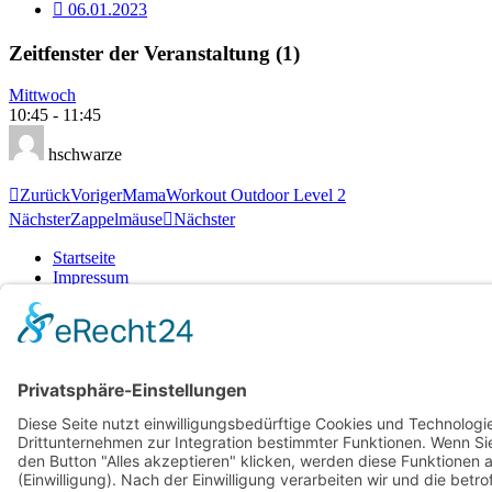
06.01.2023
Zeitfenster der Veranstaltung (1)
Mittwoch
10:45
-
11:45
hschwarze
Zurück
Voriger
MamaWorkout Outdoor Level 2
Nächster
Zappelmäuse
Nächster
Startseite
Impressum
Datenschutzerklärung
Barrierefreiheitserklärung
Vertrag widerrufen
AGB
Zahlung & Versand
Gutschein
Startseite
Impressum
Datenschutzerklärung