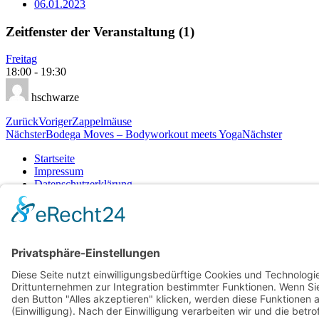
06.01.2023
Zeitfenster der Veranstaltung (1)
Freitag
18:00
-
19:30
hschwarze
Zurück
Voriger
Zappelmäuse
Nächster
Bodega Moves – Bodyworkout meets Yoga
Nächster
Startseite
Impressum
Datenschutzerklärung
Barrierefreiheitserklärung
Vertrag widerrufen
AGB
Zahlung & Versand
Gutschein
Startseite
Impressum
Datenschutzerklärung
Barrierefreiheitserklärung