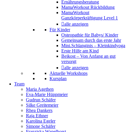
Ernährungsberatung
MamaWorkout Rückbildung
MamaWorkout
Ganzkörperkräftigung Level 1
alle anzeigen
Für Kinder
Osteopathie für Babys/ Kinder
Gemeinsam durch das erste Jahr
Mini.Schlanginis – Kleinkindyoga
Erste Hilfe am Kind
Beikost – Von Anfang an gut
versorgt
alle anzeigen
Aktuelle Workshops
Kursplan
Team
Maria Agethen
Eva-Marie Hüppmeier
Gudrun Schäfer
Silke Greitemeier
Rhea Dankers
Raja Ethner
Karolina Egeler
Simone Schäfer
Franziska Wapelhorst