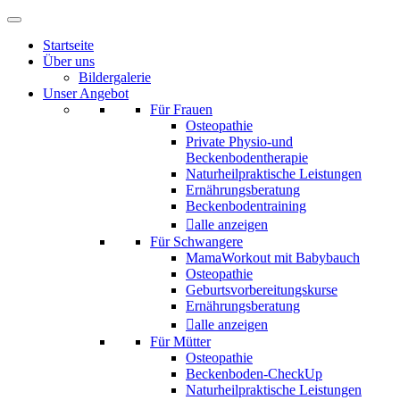
Startseite
Über uns
Bildergalerie
Unser Angebot
Für Frauen
Osteopathie
Private Physio-und
Beckenbodentherapie
Naturheilpraktische Leistungen
Ernährungsberatung
Beckenbodentraining
alle anzeigen
Für Schwangere
MamaWorkout mit Babybauch
Osteopathie
Geburtsvorbereitungskurse
Ernährungsberatung
alle anzeigen
Für Mütter
Osteopathie
Beckenboden-CheckUp
Naturheilpraktische Leistungen