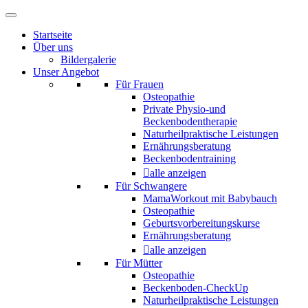
Startseite
Über uns
Bildergalerie
Unser Angebot
Für Frauen
Osteopathie
Private Physio-und
Beckenbodentherapie
Naturheilpraktische Leistungen
Ernährungsberatung
Beckenbodentraining
alle anzeigen
Für Schwangere
MamaWorkout mit Babybauch
Osteopathie
Geburtsvorbereitungskurse
Ernährungsberatung
alle anzeigen
Für Mütter
Osteopathie
Beckenboden-CheckUp
Naturheilpraktische Leistungen