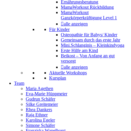
Ernährungsberatung
MamaWorkout Rückbildung
MamaWorkout
Ganzkörperkräftigung Level 1
alle anzeigen
Für Kinder
Osteopathie für Babys/ Kinder
Gemeinsam durch das erste Jahr
Mini.Schlanginis – Kleinkindyoga
Erste Hilfe am Kind
Beikost – Von Anfang an gut
versorgt
alle anzeigen
Aktuelle Workshops
Kursplan
Team
Maria Agethen
Eva-Marie Hüppmeier
Gudrun Schäfer
Silke Greitemeier
Rhea Dankers
Raja Ethner
Karolina Egeler
Simone Schäfer
Franziska Wapelhorst