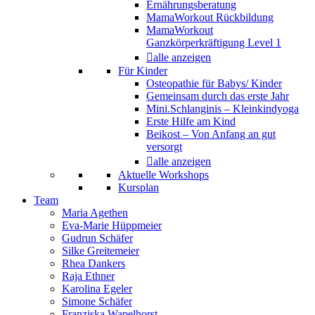
Ernährungsberatung
MamaWorkout Rückbildung
MamaWorkout
Ganzkörperkräftigung Level 1
alle anzeigen
Für Kinder
Osteopathie für Babys/ Kinder
Gemeinsam durch das erste Jahr
Mini.Schlanginis – Kleinkindyoga
Erste Hilfe am Kind
Beikost – Von Anfang an gut
versorgt
alle anzeigen
Aktuelle Workshops
Kursplan
Team
Maria Agethen
Eva-Marie Hüppmeier
Gudrun Schäfer
Silke Greitemeier
Rhea Dankers
Raja Ethner
Karolina Egeler
Simone Schäfer
Franziska Wapelhorst