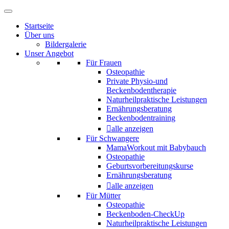
Startseite
Über uns
Bildergalerie
Unser Angebot
Für Frauen
Osteopathie
Private Physio-und
Beckenbodentherapie
Naturheilpraktische Leistungen
Ernährungsberatung
Beckenbodentraining
alle anzeigen
Für Schwangere
MamaWorkout mit Babybauch
Osteopathie
Geburtsvorbereitungskurse
Ernährungsberatung
alle anzeigen
Für Mütter
Osteopathie
Beckenboden-CheckUp
Naturheilpraktische Leistungen