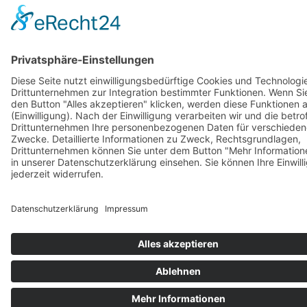
Barrierefreiheitserklärung
Vertrag widerrufen
AGB
Zahlung & Versand
Gutschein
Startseite
Impressum
Datenschutzerklärung
Barrierefreiheitserklärung
Vertrag widerrufen
AGB
Zahlung & Versand
Gutschein
© 2026
Bauchwärts Paderborn
|
hello@bauchwaerts-paderborn.de