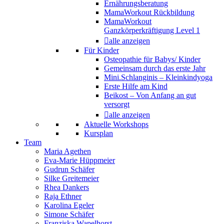
Ernährungsberatung
MamaWorkout Rückbildung
MamaWorkout
Ganzkörperkräftigung Level 1
alle anzeigen
Für Kinder
Osteopathie für Babys/ Kinder
Gemeinsam durch das erste Jahr
Mini.Schlanginis – Kleinkindyoga
Erste Hilfe am Kind
Beikost – Von Anfang an gut
versorgt
alle anzeigen
Aktuelle Workshops
Kursplan
Team
Maria Agethen
Eva-Marie Hüppmeier
Gudrun Schäfer
Silke Greitemeier
Rhea Dankers
Raja Ethner
Karolina Egeler
Simone Schäfer
Franziska Wapelhorst