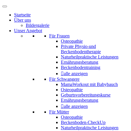
Startseite
Über uns
Bildergalerie
Unser Angebot
Für Frauen
Osteopathie
Private Physio-und
Beckenbodentherapie
Naturheilpraktische Leistungen
Ernährungsberatung
Beckenbodentraining
alle anzeigen
Für Schwangere
MamaWorkout mit Babybauch
Osteopathie
Geburtsvorbereitungskurse
Ernährungsberatung
alle anzeigen
Für Mütter
Osteopathie
Beckenboden-CheckUp
Naturheilpraktische Leistungen