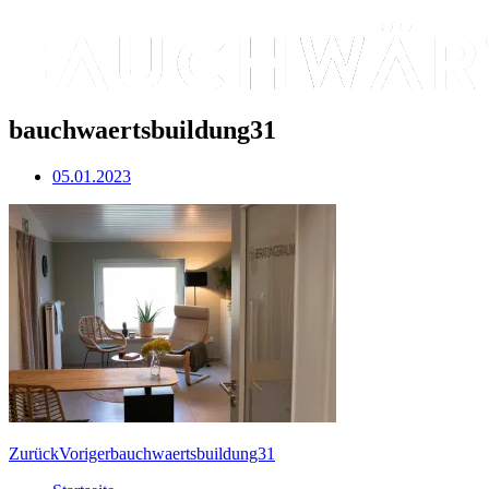
bauchwaertsbuildung31
05.01.2023
Zurück
Voriger
bauchwaertsbuildung31