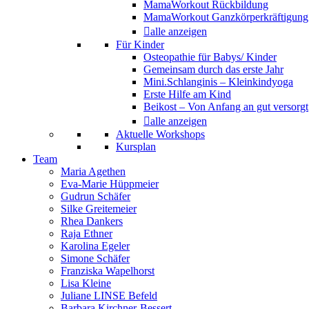
MamaWorkout Rückbildung
MamaWorkout Ganzkörperkräftigung
alle anzeigen
Für Kinder
Osteopathie für Babys/ Kinder
Gemeinsam durch das erste Jahr
Mini.Schlanginis – Kleinkindyoga
Erste Hilfe am Kind
Beikost – Von Anfang an gut versorgt
alle anzeigen
Aktuelle Workshops
Kursplan
Team
Maria Agethen
Eva-Marie Hüppmeier
Gudrun Schäfer
Silke Greitemeier
Rhea Dankers
Raja Ethner
Karolina Egeler
Simone Schäfer
Franziska Wapelhorst
Lisa Kleine
Juliane LINSE Befeld
Barbara Kirchner-Bessert