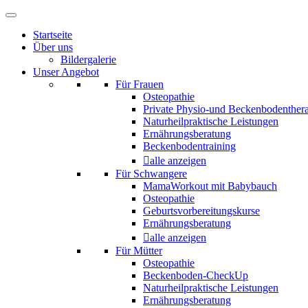
Startseite
Über uns
Bildergalerie
Unser Angebot
Für Frauen
Osteopathie
Private Physio-und Beckenbodenther
Naturheilpraktische Leistungen
Ernährungsberatung
Beckenbodentraining
alle anzeigen
Für Schwangere
MamaWorkout mit Babybauch
Osteopathie
Geburtsvorbereitungskurse
Ernährungsberatung
alle anzeigen
Für Mütter
Osteopathie
Beckenboden-CheckUp
Naturheilpraktische Leistungen
Ernährungsberatung