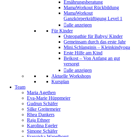
Ernährungsberatung
MamaWorkout Rückbildung
MamaWorkout
Ganzkörperkräftigung Level 1
alle anzeigen
Für Kinder
Osteopathie für Babys/ Kinder
Gemeinsam durch das erste Jahr
Mini.Schlanginis – Kleinkindyoga
Erste Hilfe am Kind
Beikost – Von Anfang an gut
versorgt
alle anzeigen
Aktuelle Workshops
Kursplan
Team
Maria Agethen
Eva-Marie Hüppmeier
Gudrun Schäfer
Silke Greitemeier
Rhea Dankers
Raja Ethner
Karolina Egeler
Simone Schäfer
Franziska Wapelhorst