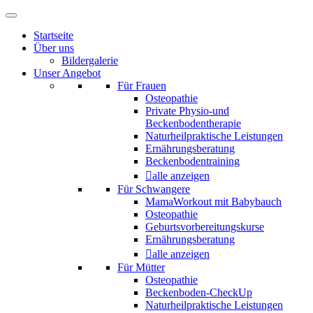
Startseite
Über uns
Bildergalerie
Unser Angebot
Für Frauen
Osteopathie
Private Physio-und
Beckenbodentherapie
Naturheilpraktische Leistungen
Ernährungsberatung
Beckenbodentraining
alle anzeigen
Für Schwangere
MamaWorkout mit Babybauch
Osteopathie
Geburtsvorbereitungskurse
Ernährungsberatung
alle anzeigen
Für Mütter
Osteopathie
Beckenboden-CheckUp
Naturheilpraktische Leistungen