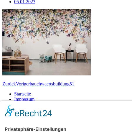
05.01.2023
Zurück
Voriger
bauchwaertsbuildung51
Startseite
Impressum
Datenschutzerklärung
Barrierefreiheitserklärung
Vertrag widerrufen
AGB
Zahlung & Versand
Gutschein