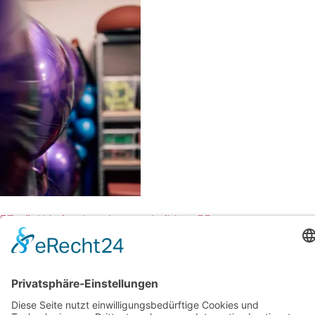
Zurück
Voriger
bauchwaertsbuildung55
Startseite
Impressum
Datenschutzerklärung
Barrierefreiheitserklärung
Vertrag widerrufen