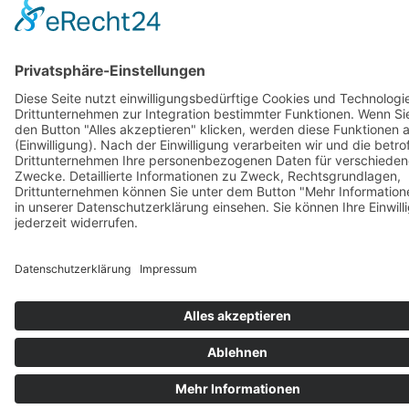
Vertrag widerrufen
AGB
Zahlung & Versand
Gutschein
Startseite
Impressum
Datenschutzerklärung
Barrierefreiheitserklärung
Vertrag widerrufen
AGB
Zahlung & Versand
Gutschein
© 2026
Bauchwärts Paderborn
|
hello@bauchwaerts-paderborn.de