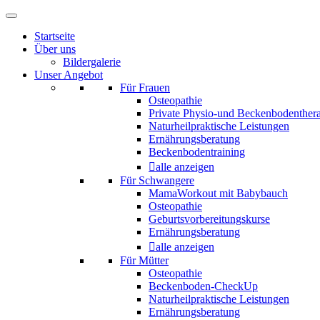
Startseite
Über uns
Bildergalerie
Unser Angebot
Für Frauen
Osteopathie
Private Physio-und Beckenbodenther
Naturheilpraktische Leistungen
Ernährungsberatung
Beckenbodentraining
alle anzeigen
Für Schwangere
MamaWorkout mit Babybauch
Osteopathie
Geburtsvorbereitungskurse
Ernährungsberatung
alle anzeigen
Für Mütter
Osteopathie
Beckenboden-CheckUp
Naturheilpraktische Leistungen
Ernährungsberatung