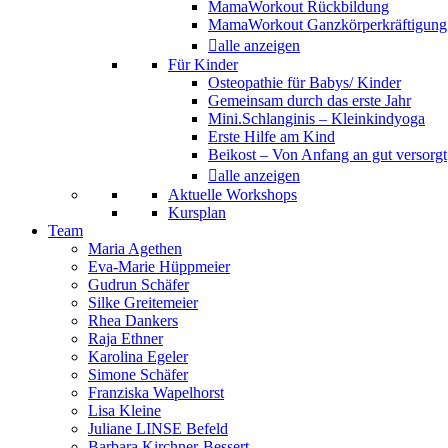
MamaWorkout Rückbildung
MamaWorkout Ganzkörperkräftigung
alle anzeigen
Für Kinder
Osteopathie für Babys/ Kinder
Gemeinsam durch das erste Jahr
Mini.Schlanginis – Kleinkindyoga
Erste Hilfe am Kind
Beikost – Von Anfang an gut versorgt
alle anzeigen
Aktuelle Workshops
Kursplan
Team
Maria Agethen
Eva-Marie Hüppmeier
Gudrun Schäfer
Silke Greitemeier
Rhea Dankers
Raja Ethner
Karolina Egeler
Simone Schäfer
Franziska Wapelhorst
Lisa Kleine
Juliane LINSE Befeld
Barbara Kirchner-Bessert