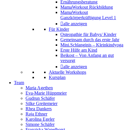
Ernährungsberatung
MamaWorkout Rückbildung
MamaWorkout
Ganzkörperkräftigung Level 1
alle anzeigen
Für Kinder
Osteopathie für Babys/ Kinder
Gemeinsam durch das erste Jahr
Mini.Schlanginis – Kleinkindyoga
Erste Hilfe am Kind
Beikost – Von Anfang an gut
versorgt
alle anzeigen
Aktuelle Workshops
Kursplan
Team
Maria Agethen
Eva-Marie Hüppmeier
Gudrun Schäfer
Silke Greitemeier
Rhea Dankers
Raja Ethner
Karolina Egeler
Simone Schäfer
Franziska Wapelhorst