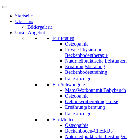
Startseite
Über uns
Bildergalerie
Unser Angebot
Für Frauen
Osteopathie
Private Physio-und
Beckenbodentherapie
Naturheilpraktische Leistungen
Ernährungsberatung
Beckenbodentraining
alle anzeigen
Für Schwangere
MamaWorkout mit Babybauch
Osteopathie
Geburtsvorbereitungskurse
Ernährungsberatung
alle anzeigen
Für Mütter
Osteopathie
Beckenboden-CheckUp
Naturheilpraktische Leistungen