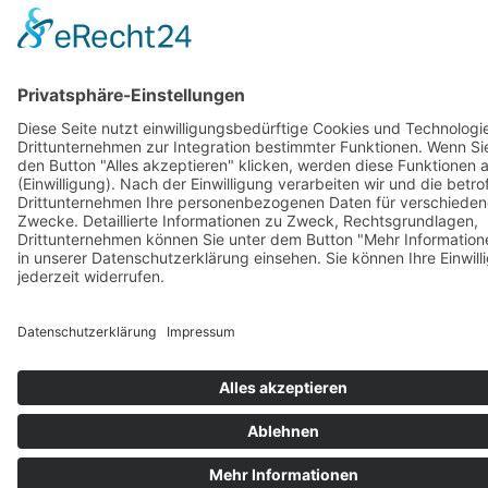
Barrierefreiheitserklärung
Vertrag widerrufen
AGB
Zahlung & Versand
Gutschein
Startseite
Impressum
Datenschutzerklärung
Barrierefreiheitserklärung
Vertrag widerrufen
AGB
Zahlung & Versand
Gutschein
© 2026
Bauchwärts Paderborn
|
hello@bauchwaerts-paderborn.de