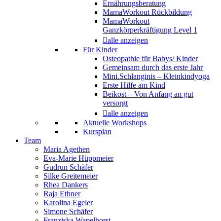
Ernährungsberatung
MamaWorkout Rückbildung
MamaWorkout
Ganzkörperkräftigung Level 1
alle anzeigen
Für Kinder
Osteopathie für Babys/ Kinder
Gemeinsam durch das erste Jahr
Mini.Schlanginis – Kleinkindyoga
Erste Hilfe am Kind
Beikost – Von Anfang an gut
versorgt
alle anzeigen
Aktuelle Workshops
Kursplan
Team
Maria Agethen
Eva-Marie Hüppmeier
Gudrun Schäfer
Silke Greitemeier
Rhea Dankers
Raja Ethner
Karolina Egeler
Simone Schäfer
Franziska Wapelhorst