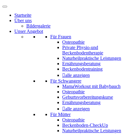
Startseite
Über uns
Bildergalerie
Unser Angebot
Für Frauen
Osteopathie
Private Physio-und
Beckenbodentherapie
Naturheilpraktische Leistungen
Ernährungsberatung
Beckenbodentraining
alle anzeigen
Für Schwangere
MamaWorkout mit Babybauch
Osteopathie
Geburtsvorbereitungskurse
Ernährungsberatung
alle anzeigen
Für Mütter
Osteopathie
Beckenboden-CheckUp
Naturheilpraktische Leistungen