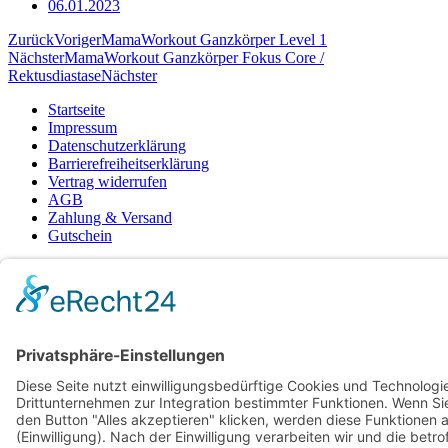
06.01.2023
Zurück
Voriger
MamaWorkout Ganzkörper Level 1
Nächster
MamaWorkout Ganzkörper Fokus Core /
Rektusdiastase
Nächster
Startseite
Impressum
Datenschutzerklärung
Barrierefreiheitserklärung
Vertrag widerrufen
AGB
Zahlung & Versand
Gutschein
Startseite
Impressum
Datenschutzerklärung
Barrierefreiheitserklärung
Vertrag widerrufen
AGB
Zahlung & Versand
Gutschein
© 2026
Bauchwärts Paderborn
|
hello@bauchwaerts-paderborn.de