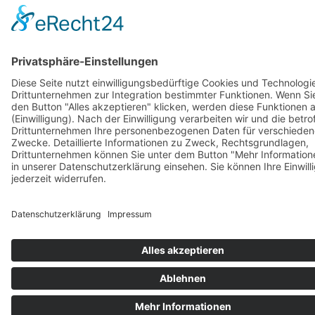
Barrierefreiheitserklärung
Vertrag widerrufen
AGB
Zahlung & Versand
Gutschein
Startseite
Impressum
Datenschutzerklärung
Barrierefreiheitserklärung
Vertrag widerrufen
AGB
Zahlung & Versand
Gutschein
© 2026
Bauchwärts Paderborn
|
hello@bauchwaerts-paderborn.de