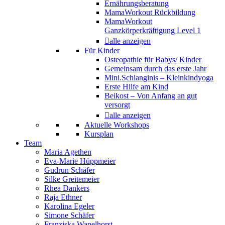
Ernährungsberatung
MamaWorkout Rückbildung
MamaWorkout
Ganzkörperkräftigung Level 1
alle anzeigen
Für Kinder
Osteopathie für Babys/ Kinder
Gemeinsam durch das erste Jahr
Mini.Schlanginis – Kleinkindyoga
Erste Hilfe am Kind
Beikost – Von Anfang an gut
versorgt
alle anzeigen
Aktuelle Workshops
Kursplan
Team
Maria Agethen
Eva-Marie Hüppmeier
Gudrun Schäfer
Silke Greitemeier
Rhea Dankers
Raja Ethner
Karolina Egeler
Simone Schäfer
Franziska Wapelhorst