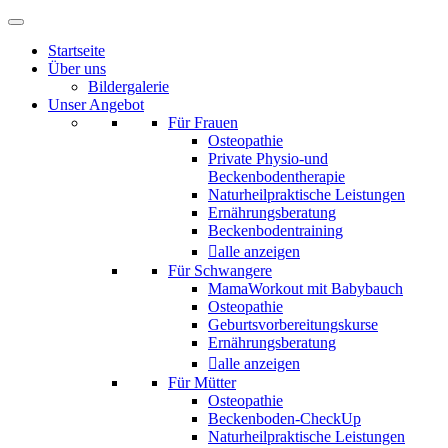
Startseite
Über uns
Bildergalerie
Unser Angebot
Für Frauen
Osteopathie
Private Physio-und
Beckenbodentherapie
Naturheilpraktische Leistungen
Ernährungsberatung
Beckenbodentraining
alle anzeigen
Für Schwangere
MamaWorkout mit Babybauch
Osteopathie
Geburtsvorbereitungskurse
Ernährungsberatung
alle anzeigen
Für Mütter
Osteopathie
Beckenboden-CheckUp
Naturheilpraktische Leistungen